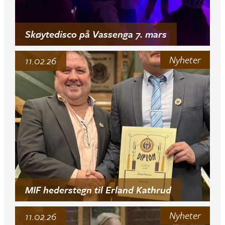
Skøytedisco på Vassenga 7. mars
Nyheter
11.02.26
MIF hederstegn til Erland Kathrud
Nyheter
11.02.26