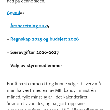
ned på denne siden.
Agend
a:
–
Årsberetning 202
5
–
Regnskap 2025 og budsjett 2026
–
Særavgifter 2026-2027
–
Valg av styremedlemmer
For å ha stemmerett og kunne velges til verv må
man ha vært medlem av MIF bandy i minst én
måned, fylle minst 15 år i det kalenderåret
årsmøtet avholdes, og ha gjort opp sine
økonomiske forpliktelser til MIF. Alle medlemmer