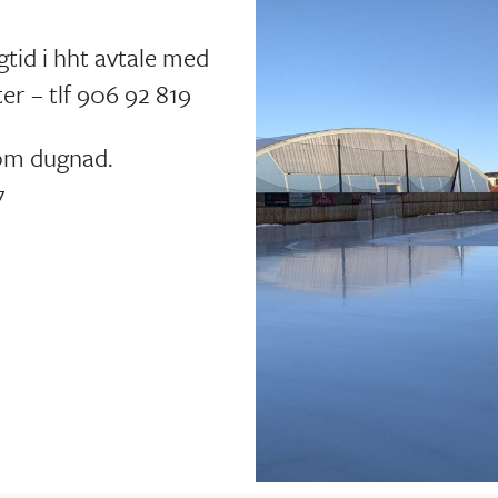
tid i hht avtale med
 – tlf 906 92 819
som dugnad.
7