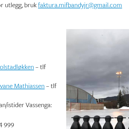
or utlegg, bruk
faktura.mifbandyjr@gmail.com
Kolstadløkken
– tlf
Svane Mathiassen
– tlf
an/istider Vassenga:
14 999