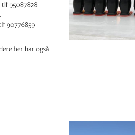
 tlf 95087828
4
tlf 90776859
Ledere her har også