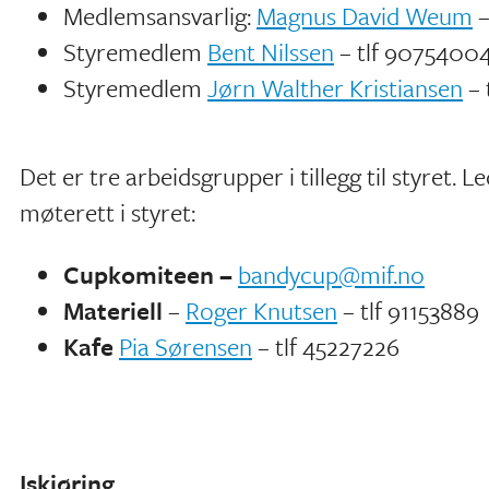
Medlemsansvarlig:
Magnus David Weum
–
Styremedlem
Bent Nilssen
– tlf 9075400
Styremedlem
Jørn Walther Kristiansen
– 
Det er tre arbeidsgrupper i tillegg til styret. 
møterett i styret:
Cupkomiteen –
bandycup@mif.no
Materiell
–
Roger Knutsen
– tlf 91153889
Kafe
Pia Sørensen
– tlf 45227226
Iskjøring