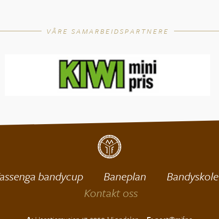
VÅRE SAMARBEIDSPARTNERE
assenga bandycup
Baneplan
Bandyskole
Kontakt oss