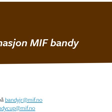
asjon MIF bandy​
 på
bandyjr@mif.no
ndycup@mif.no