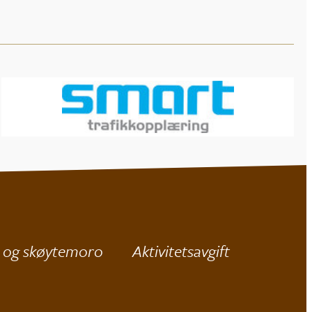
 og skøytemoro
Aktivitetsavgift