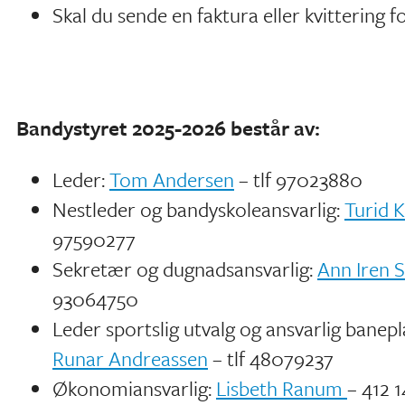
Skal du sende en faktura eller kvittering f
Bandystyret 2025-2026 består av:
Leder:
Tom Andersen
– tlf 97023880
Nestleder og bandyskoleansvarlig:
Turid 
97590277
Sekretær og dugnadsansvarlig:
Ann Iren 
93064750
Leder sportslig utvalg og ansvarlig banepl
Runar Andreassen
– tlf 48079237
Økonomiansvarlig:
Lisbeth Ranum
– 412 