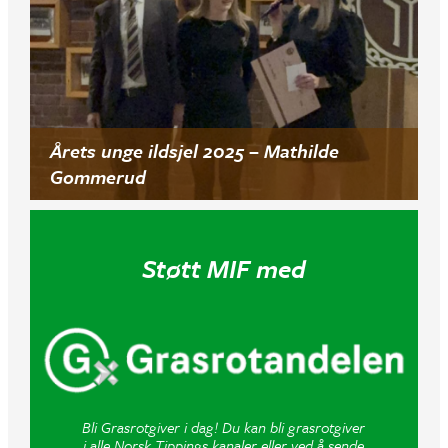
Årets unge ildsjel 2025 – Mathilde
Gommerud
Støtt MIF med
Bli Grasrotgiver i dag! Du kan bli grasrotgiver
i alle Norsk Tippings kanaler eller ved å sende