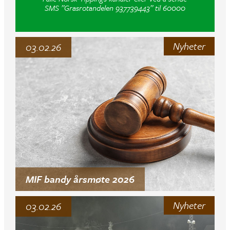
SMS ”Grasrotandelen 937739443” til 60000
Nyheter
03.02.26
MIF bandy årsmøte 2026
Nyheter
03.02.26