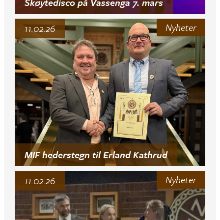
Skøytedisco på Vassenga 7. mars
Nyheter
11.02.26
MIF hederstegn til Erland Kathrud
Nyheter
11.02.26