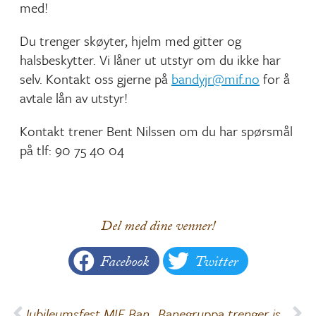
med!
Du trenger skøyter, hjelm med gitter og
halsbeskytter. Vi låner ut utstyr om du ikke har
selv. Kontakt oss gjerne på
bandyjr@mif.no
for å
avtale lån av utstyr!
Kontakt trener Bent Nilssen om du har spørsmål
på tlf: 90 75 40 04
Del med dine venner!
Facebook
Twitter
Jubileumsfest MIF Bandy 100 år
Banegruppa trenger iskjørere